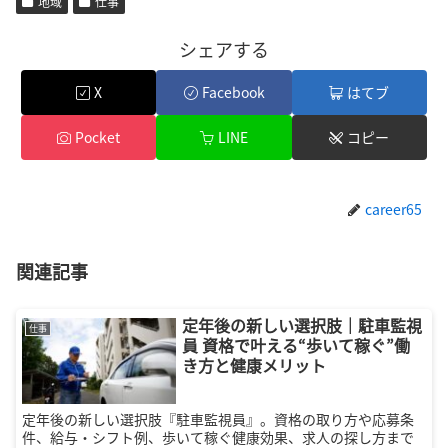
地域
仕事
シェアする
X
Facebook
はてブ
Pocket
LINE
コピー
career65
関連記事
定年後の新しい選択肢｜駐車監視
仕事
員 資格で叶える“歩いて稼ぐ”働
き方と健康メリット
定年後の新しい選択肢『駐車監視員』。資格の取り方や応募条
件、給与・シフト例、歩いて稼ぐ健康効果、求人の探し方まで