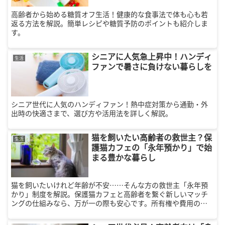
高齢者から始める糖質オフ生活！健康的な食事法で体も心も若
返る方法を解説。簡単レシピや糖質予防のポイントも紹介しま
す。
シニアに人気急上昇中！ハンディ
生活
ファンで暑さに負けない暮らしを
シニア世代に人気のハンディファン！熱中症対策から通勤・外
出時の快適さまで、選び方や活用法を詳しく解説。
猫を飼いたい高齢者の救世主？保
生活
護猫カフェの「永年預かり」で始
まる豊かな暮らし
猫を飼いたいけれど年齢が不安……そんな方の救世主「永年預
かり」制度を解説。保護猫カフェと高齢者を繋ぐ新しいマッチ
ングの仕組みなら、万が一の際も安心です。所有権や費用の仕
組み、健康へのメリット、具体的な始め方まで詳しくご紹介。
猫と共に歩む、豊かで健康的な第二の人生をスタートさせませ