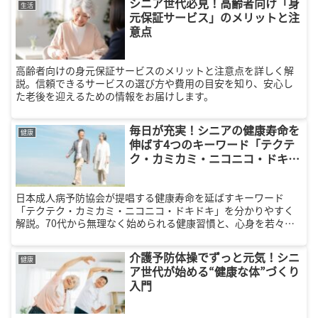
シニア世代必見！高齢者向け「身
んか？
生活
元保証サービス」のメリットと注
意点
高齢者向けの身元保証サービスのメリットと注意点を詳しく解
説。信頼できるサービスの選び方や費用の目安を知り、安心し
た老後を迎えるための情報をお届けします。
毎日が充実！シニアの健康寿命を
健康
伸ばす4つのキーワード「テクテ
ク・カミカミ・ニコニコ・ドキド
キ」
日本成人病予防協会が提唱する健康寿命を延ばすキーワード
「テクテク・カミカミ・ニコニコ・ドキドキ」を分かりやすく
解説。70代から無理なく始められる健康習慣と、心身を若々し
く保ちながら社会とのつながりや収入も得られる「シニアの新
しい働き方」の魅力をご紹介します。
介護予防体操でずっと元気！シニ
健康
ア世代が始める“健康な体”づくり
入門