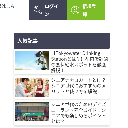
様はこち
ログイ
新規登
ン
録
人気記事
【Tokyowater Drinking
Stationとは？】都内で話題
の無料給水スポットを徹底
解説！
シニアナナコカードとは？
シニア世代におすすめのメ
リットと使い方を解説
シニア世代のためのディズ
ニーランド完全ガイド！シ
ニアでも楽しめるポイント
とは？