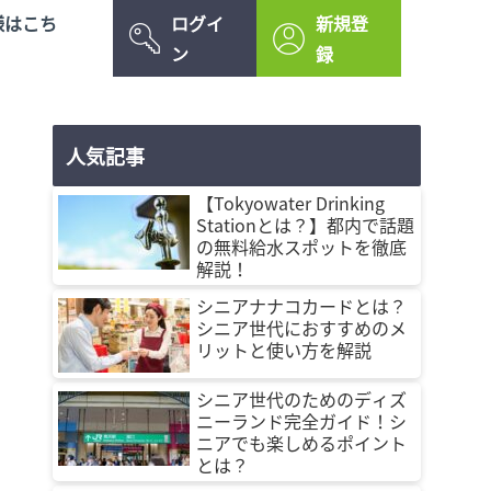
様はこち
ログイ
新規登
ン
録
人気記事
【Tokyowater Drinking
Stationとは？】都内で話題
の無料給水スポットを徹底
解説！
シニアナナコカードとは？
シニア世代におすすめのメ
リットと使い方を解説
シニア世代のためのディズ
ニーランド完全ガイド！シ
ニアでも楽しめるポイント
とは？