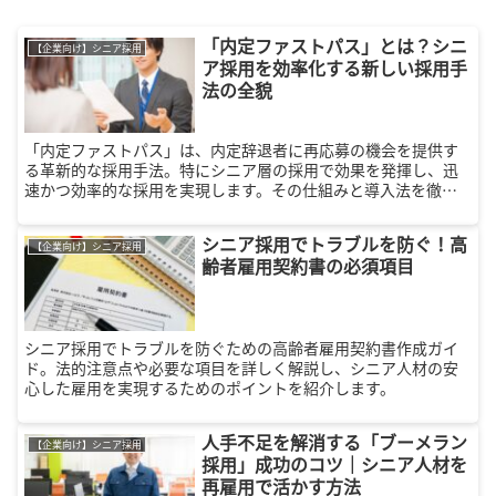
「内定ファストパス」とは？シニ
【企業向け】シニア採用
ア採用を効率化する新しい採用手
法の全貌
「内定ファストパス」は、内定辞退者に再応募の機会を提供す
る革新的な採用手法。特にシニア層の採用で効果を発揮し、迅
速かつ効率的な採用を実現します。その仕組みと導入法を徹底
解説！
シニア採用でトラブルを防ぐ！高
【企業向け】シニア採用
齢者雇用契約書の必須項目
シニア採用でトラブルを防ぐための高齢者雇用契約書作成ガイ
ド。法的注意点や必要な項目を詳しく解説し、シニア人材の安
心した雇用を実現するためのポイントを紹介します。
人手不足を解消する「ブーメラン
【企業向け】シニア採用
採用」成功のコツ｜シニア人材を
再雇用で活かす方法