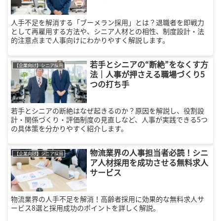
人手不足を解消する「ブーメラン採用」とは？退職者を即戦力
として再雇用する方法や、シニア人材との相性、制度設計・法
的注意点まで人事向けにわかりやすく解説します。
若手とシニアの“断絶”をなくす方
【企業向け】シニア採用
法｜人事が押さえる職場づくり5
つの打ち手
若手とシニアの断絶はなぜ起きるのか？原因を解説し、役割設
計・関係づくり・評価制度の見直しなど、人事が実践できる5つ
の具体策を分かりやすく紹介します。
物流業界の人事担当者必読！シニ
【企業向け】シニア採用
ア人材採用を成功させる無料求人
サービス
物流業界の人手不足を解消！高齢者採用に効果的な無料求人サ
ービス8選と採用成功のポイントを詳しく解説。