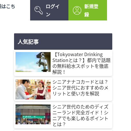
様はこち
ログイ
新規登
ン
録
人気記事
【Tokyowater Drinking
Stationとは？】都内で話題
の無料給水スポットを徹底
解説！
シニアナナコカードとは？
シニア世代におすすめのメ
リットと使い方を解説
シニア世代のためのディズ
ニーランド完全ガイド！シ
ニアでも楽しめるポイント
とは？