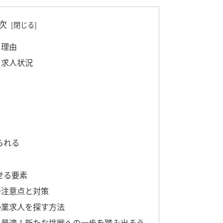
次
る理由
と求人状況
られる
せる要素
の注意点と対策
掃業求人を探す方法
に最適！新たな挑戦への一歩を踏み出そう