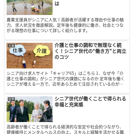
は
農業支援員がシニアに人気！高齢者が活躍する理由や仕事の魅
力、求人状況を徹底解説。定年後も健康的に働き、社会とつな
がる理想の仕事について詳しく紹介します。
介護と仕事の調和で無理なく続
仕事
く！シニア世代の“働き方”と両立
のコツ
シニア向け求人サイト「キャリア65」はこちら 1．なぜ今「介
護と仕事の調和」がシニア世代の課題になるのか 定年後も働く
シニアが増える一方で、近年あらためて注目されているのが
「介護と仕事の調和」という視点です。これは、現役世代だけ
の課題ではな...
シニア世代が働くことで得られる
仕事
幸福と充実感
高齢者が働くことで得られる経済的な安定や社会的つながり、
健康維持とメンタルヘルスの向上、スキルと経験を活かせる職