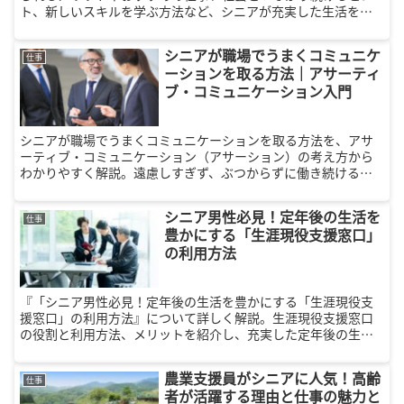
ト、新しいスキルを学ぶ方法など、シニアが充実した生活を送
るための情報を提供します。
シニアが職場でうまくコミュニケ
仕事
ーションを取る方法｜アサーティ
ブ・コミュニケーション入門
シニアが職場でうまくコミュニケーションを取る方法を、アサ
ーティブ・コミュニケーション（アサーション）の考え方から
わかりやすく解説。遠慮しすぎず、ぶつからずに働き続けるコ
ツが身につきます。
シニア男性必見！定年後の生活を
仕事
豊かにする「生涯現役支援窓口」
の利用方法
『「シニア男性必見！定年後の生活を豊かにする「生涯現役支
援窓口」の利用方法』について詳しく解説。生涯現役支援窓口
の役割と利用方法、メリットを紹介し、充実した定年後の生活
をサポートします。
農業支援員がシニアに人気！高齢
仕事
者が活躍する理由と仕事の魅力と