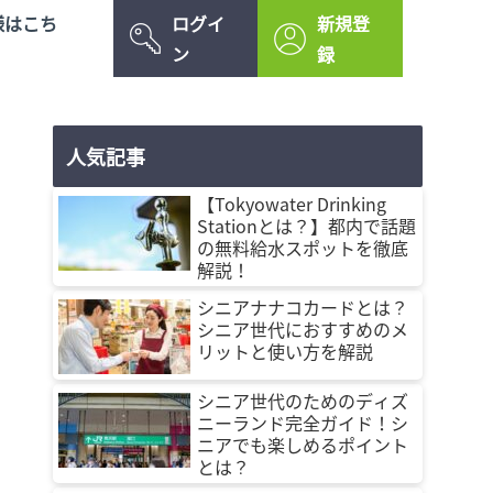
様はこち
ログイ
新規登
ン
録
人気記事
【Tokyowater Drinking
Stationとは？】都内で話題
の無料給水スポットを徹底
解説！
シニアナナコカードとは？
シニア世代におすすめのメ
リットと使い方を解説
シニア世代のためのディズ
ニーランド完全ガイド！シ
ニアでも楽しめるポイント
とは？