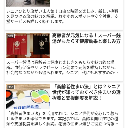
シニアひとり旅がいま人気！自由な時間を楽しみ、新しい挑戦
を見つける旅の魅力を解説。おすすめスポットや安全対策、支
援サービスも詳しく紹介します。
高齢者が元気になる！スーパー銭
健康
湯がもたらす健康効果と楽しみ方
スーパー銭湯は高齢者に健康と楽しさをもたらす魅力的な場
所。血行促進やリラクゼーション効果で元気を維持しながら、
社会的なつながりも得られます。シニア世代にもおすすめの楽
しみ方を解説します！
「高齢者住まい法」とは？シニア
生活
世代が知っておくべき住まいの選
択肢と支援制度を解説！
「高齢者住まい法」を活用すれば、シニア世代が安心して暮ら
せる住まいを確保できます。本記事では、高齢者向け住宅の種
類や支援制度を詳しく解説。老後の住まい選びに役立つ情報を