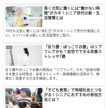
チェックしましょう！
長く元気に働くには“働かない時
仕事
間”がカギ！シニア世代の新・生
活習慣とは
70代も元気に働くには“休む力”がカギ！シニア世代が実践した
い、メリハリある新しい生活習慣をご紹介。
「反り腰・ぽっこりお腹」はリブ
健康
フレアかも？自宅でできる改善ス
トレッチ7選
反り腰やぽっこりお腹の原因は「リブフレア」かも？肋骨の開
きを整える呼吸法・自宅ストレッチ・医療機関の活用まで、無
理なく改善する方法を解説します。
「子ども食堂」で地域社会とつな
生活
がる！シニアにおすすめの参加方
法とは？