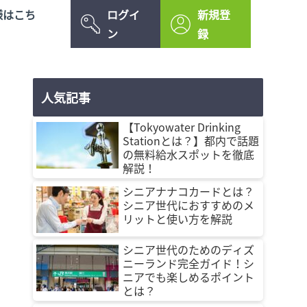
様はこち
ログイ
新規登
ン
録
人気記事
【Tokyowater Drinking
Stationとは？】都内で話題
の無料給水スポットを徹底
解説！
シニアナナコカードとは？
シニア世代におすすめのメ
リットと使い方を解説
シニア世代のためのディズ
ニーランド完全ガイド！シ
ニアでも楽しめるポイント
とは？