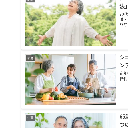
法
70
減・
りや
シ
地域
ン
定年
世代
6
仕事
つ