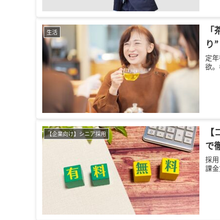
「
生活
り
定年
欲。
【
【企業向け】シニア採用
で
採用
課金