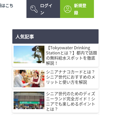
様はこち
ログイ
新規登
ン
録
人気記事
【Tokyowater Drinking
Stationとは？】都内で話題
の無料給水スポットを徹底
解説！
シニアナナコカードとは？
シニア世代におすすめのメ
リットと使い方を解説
シニア世代のためのディズ
ニーランド完全ガイド！シ
ニアでも楽しめるポイント
とは？