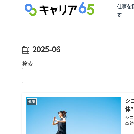
仕事を
す
2025-06
検索
シ
健康
体
シニ
高齢