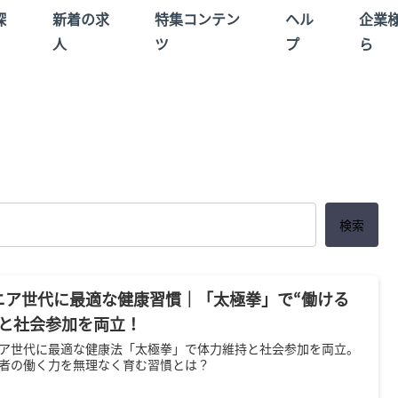
探
新着の求
特集コンテン
ヘル
企業
人
ツ
プ
ら
検索
ニア世代に最適な健康習慣｜「太極拳」で“働ける
”と社会参加を両立！
ア世代に最適な健康法「太極拳」で体力維持と社会参加を両立。
者の働く力を無理なく育む習慣とは？