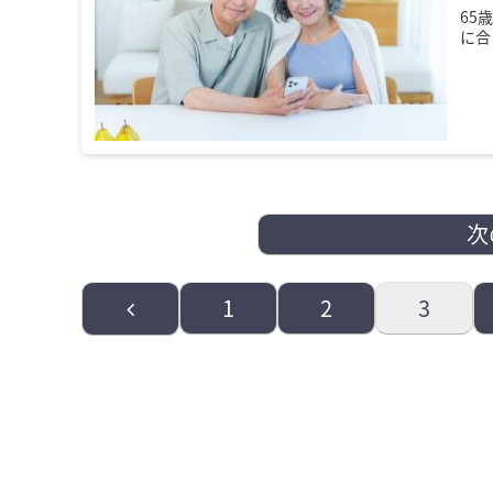
65
に合
次
前
1
2
3
へ