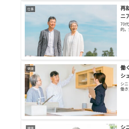
再
仕事
ニ
70
的。
働
健康
シ
シニ
働き
シ
健康