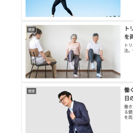
ト
健康
を
トリ
法。
働
健康
日
働き
る健
を両