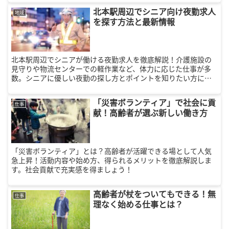
北本駅周辺でシニア向け夜勤求人
地域
を探す方法と最新情報
北本駅周辺でシニアが働ける夜勤求人を徹底解説！介護施設の
見守りや物流センターでの軽作業など、体力に応じた仕事が多
数。シニアに優しい夜勤の探し方とポイントを知りたい方にお
すすめです。
「災害ボランティア」で社会に貢
仕事
献！高齢者が選ぶ新しい働き方
「災害ボランティア」とは？高齢者が活躍できる場として人気
急上昇！活動内容や始め方、得られるメリットを徹底解説しま
す。社会貢献で充実感を得ましょう！
高齢者が杖をついてもできる！無
仕事
理なく始める仕事とは？