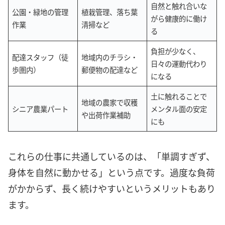
自然と触れ合いな
公園・緑地の管理
植栽管理、落ち葉
がら健康的に働け
作業
清掃など
る
負担が少なく、
配達スタッフ（徒
地域内のチラシ・
日々の運動代わり
歩圏内）
郵便物の配達など
になる
土に触れることで
地域の農家で収穫
シニア農業パート
メンタル面の安定
や出荷作業補助
にも
これらの仕事に共通しているのは、「単調すぎず、
身体を自然に動かせる」という点です。過度な負荷
がかからず、長く続けやすいというメリットもあり
ます。