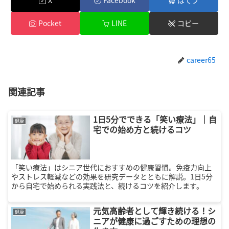
X
Facebook
はてブ
Pocket
LINE
コピー
career65
関連記事
1日5分でできる「笑い療法」｜自
健康
宅での始め方と続けるコツ
「笑い療法」はシニア世代におすすめの健康習慣。免疫力向上
やストレス軽減などの効果を研究データとともに解説。1日5分
から自宅で始められる実践法と、続けるコツを紹介します。
元気高齢者として輝き続ける！シ
健康
ニアが健康に過ごすための理想の