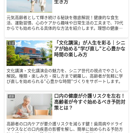
生き方
元気高齢者として輝き続ける秘訣を徹底解説！健康的な食生
活、運動習慣、心のケアから趣味や日常生活の工夫まで、70代
からでも始められる具体的な方法を紹介します。理想の健康生
活を実現しましょう！
「文化講演」が人生を彩る｜シニ
生活
アが始める“学び直し”と心豊かな
時間の楽しみ方
文化講演・文化講演会の魅力を、シニア世代の視点でやさしく
解説。種類・楽しみ方・探し方まで網羅し、高齢者が気軽に学
び直しを始められる“心豊かな時間”づくりをサポートします。
口内の健康が介護リスクを左右！
健康
高齢者が今すぐ始めるべき予防対
策とは？
高齢者の口内ケアが要介護リスクを減らす鍵！歯周病やドライ
マウスなどの口内疾患の影響を解し、簡単に始められる予防方