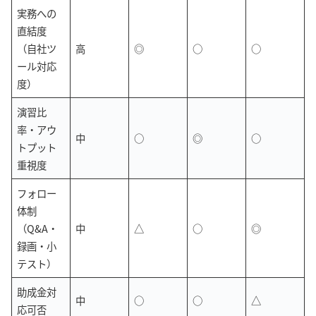
実務への
直結度
（自社ツ
高
◎
○
○
ール対応
度）
演習比
率・アウ
中
○
◎
○
トプット
重視度
フォロー
体制
（Q&A・
中
△
○
◎
録画・小
テスト）
助成金対
中
○
○
△
応可否