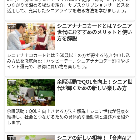
つながりを深める秘訣を紹介。サブスクリプションサービスを
活用して、充実したシニアライフを送る方法を学びましょう。
シニアナナコカードとは？シニア
お金
世代におすすめのメリットと使い
方を解説
シニアナナコカードとは？60歳以上の方が得する特典や申し込
み方法を徹底解説！ハッピーデー、シニアナナコデー割引やポ
イント還元で、お得に買い物を楽しもう。
余暇活動でQOLを向上！シニア世
健康
代が輝くための新しい楽しみ方
余暇活動でQOLを向上させる方法を解説！シニア世代が健康を
維持し、社会とつながるための具体的な活動例と選び方を紹介
します。
シニアの新しい相棒！「音声AIア
生活