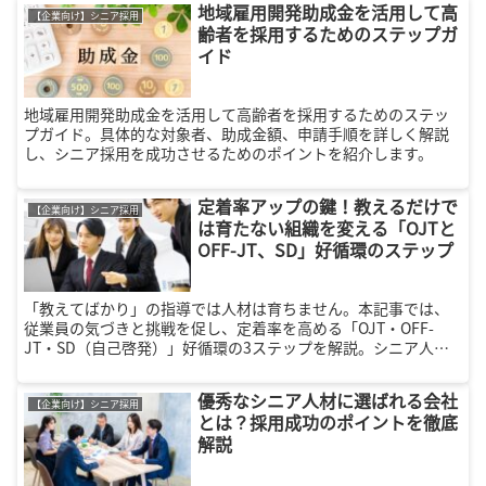
地域雇用開発助成金を活用して高
【企業向け】シニア採用
齢者を採用するためのステップガ
イド
地域雇用開発助成金を活用して高齢者を採用するためのステッ
プガイド。具体的な対象者、助成金額、申請手順を詳しく解説
し、シニア採用を成功させるためのポイントを紹介します。
定着率アップの鍵！教えるだけで
【企業向け】シニア採用
は育たない組織を変える「OJTと
OFF-JT、SD」好循環のステップ
「教えてばかり」の指導では人材は育ちません。本記事では、
従業員の気づきと挑戦を促し、定着率を高める「OJT・OFF-
JT・SD（自己啓発）」好循環の3ステップを解説。シニア人材
の活用や多様な組織づくりのヒントなど、人事担当者必見の育
成ノウハウをお届けします。
優秀なシニア人材に選ばれる会社
【企業向け】シニア採用
とは？採用成功のポイントを徹底
解説