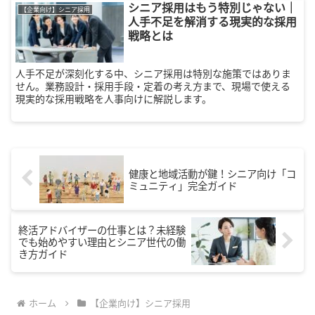
シニア採用はもう特別じゃない｜
秘訣を紹介します。
【企業向け】シニア採用
人手不足を解消する現実的な採用
戦略とは
人手不足が深刻化する中、シニア採用は特別な施策ではありま
せん。業務設計・採用手段・定着の考え方まで、現場で使える
現実的な採用戦略を人事向けに解説します。
健康と地域活動が鍵！シニア向け「コ
ミュニティ」完全ガイド
終活アドバイザーの仕事とは？未経験
でも始めやすい理由とシニア世代の働
き方ガイド
ホーム
【企業向け】シニア採用