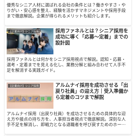
優秀なシニア人材に選ばれる会社の条件とは？働きやすさ・や
りがい・安心感を整え、経験を活かすマネジメントや採用手段
まで徹底解説。企業が得られるメリットも紹介します。
採用ファネルとは？シニア採用を
【企業向け】シニア採用
成功に導く「応募〜定着」までの
設計図
採用ファネルとは何かをシニア採用視点で解説。認知・応募・
選考・定着までを見える化し、業務分解と組み合わせて人手不
足を解消する実践ガイド。
アルムナイ採用を成功させる「出
【企業向け】シニア採用
戻り社員」の迎え方｜受入準備か
ら定着のコツまで解説
アルムナイ採用（出戻り社員）を成功させるための具体的な迎
え方や接点の持ち方を、人事担当者視点で徹底解説。深刻な人
手不足を解消し、即戦力となる退職者を呼び戻すためのホーム
ページ活用術から、再入社時の処遇・制度設計のポイントまで
網羅。組織の活性化と採用コスト削減を両立する戦略的人事の