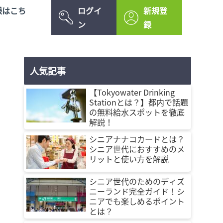
様はこち
ログイ
新規登
ン
録
人気記事
【Tokyowater Drinking
Stationとは？】都内で話題
の無料給水スポットを徹底
解説！
シニアナナコカードとは？
シニア世代におすすめのメ
リットと使い方を解説
シニア世代のためのディズ
ニーランド完全ガイド！シ
ニアでも楽しめるポイント
とは？