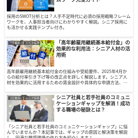
採用のSWOT分析とは？人手不足時代に必須の採用戦略フレーム
ワークを、人事担当者向けにわかりやすく解説。シニア採用に
も活かせる実践テンプレ付き。
「高年齢雇用継続基本給付金」の
【企業向け】シニア採用
効果的な利用法：シニア人材の活
用術
高年齢雇用継続基本給付金の仕組みや受給要件、2025年4月か
らの給付率引き下げ等の改正点を詳しく解説します。シニア人
材を効果的に活用するための賃金設計や具体的な申請方法、モ
チベーションを高める役割定義まで網羅。企業の持続的成長と
シニアの活躍を支援する活用術をご紹介します。
シニア社員と若手社員のコミュニ
【企業向け】シニア採用
ケーションギャップを解消！成功
する職場の秘訣とは？
「シニア社員と若手社員のコミュニケーションギャップ」に悩
んでいませんか？本記事では、ギャップの原因と解決策を解説
し、円滑な職場環境の作り方を紹介します！