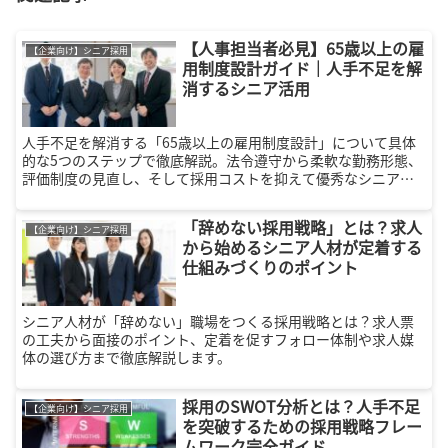
【人事担当者必見】65歳以上の雇
【企業向け】シニア採用
用制度設計ガイド｜人手不足を解
消するシニア活用
人手不足を解消する「65歳以上の雇用制度設計」について具体
的な5つのステップで徹底解説。法令遵守から柔軟な勤務形態、
評価制度の見直し、そして採用コストを抑えて優秀なシニア人
材を獲得するノウハウまで、シニア活用を成功に導くための実
践的なガイドです。
「辞めない採用戦略」とは？求人
【企業向け】シニア採用
から始めるシニア人材が定着する
仕組みづくりのポイント
シニア人材が「辞めない」職場をつくる採用戦略とは？求人票
の工夫から面接のポイント、定着を促すフォロー体制や求人媒
体の選び方まで徹底解説します。
採用のSWOT分析とは？人手不足
【企業向け】シニア採用
を突破するための採用戦略フレー
ムワーク完全ガイド