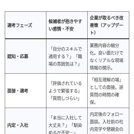
企業が取るべき改
候補者が抱きやす
選考フェーズ
善策（アップデー
い感情・不安
ト）
業務内容の細分
「自分のスキルで
化。良い面だけで
認知・応募
通用する？」「職
なくリアルな現場
場の雰囲気は？」
情報の開示。
「相互理解の場」
「評価されている
としての面接。逆
面接・選考
ようで緊張する」
質問の時間の確
「質問しづらい」
保。
内定後のフォロー
「本当に入社して
面談。入社前の社
内定・入社
大丈夫？」「馴染
内見学や懇親会の
めるか不安…」