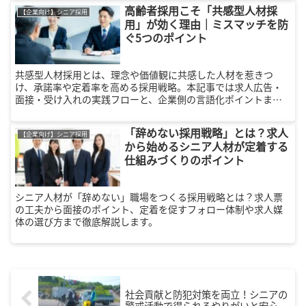
高齢者採用こそ「共感型人材採
【企業向け】シニア採用
用」が効く理由｜ミスマッチを防
ぐ5つのポイント
共感型人材採用とは、理念や価値観に共感した人材を惹きつ
け、承諾率や定着率を高める採用戦略。本記事では求人広告・
面接・受け入れの実践フローと、企業側の言語化ポイントまで
徹底解説します。
「辞めない採用戦略」とは？求人
【企業向け】シニア採用
から始めるシニア人材が定着する
仕組みづくりのポイント
シニア人材が「辞めない」職場をつくる採用戦略とは？求人票
の工夫から面接のポイント、定着を促すフォロー体制や求人媒
体の選び方まで徹底解説します。
社会貢献と防犯対策を両立！シニアの
警戒活動で得られるやりがいと安心