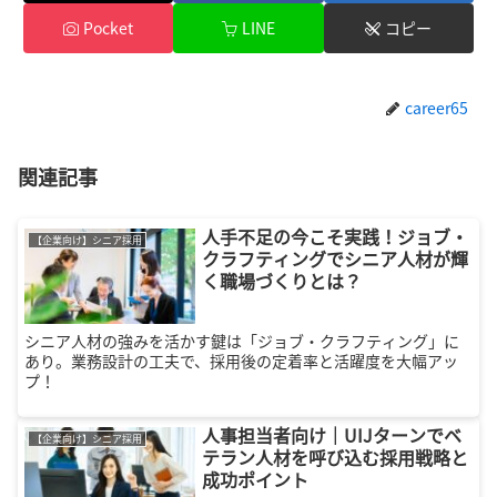
Pocket
LINE
コピー
career65
関連記事
人手不足の今こそ実践！ジョブ・
【企業向け】シニア採用
クラフティングでシニア人材が輝
く職場づくりとは？
シニア人材の強みを活かす鍵は「ジョブ・クラフティング」に
あり。業務設計の工夫で、採用後の定着率と活躍度を大幅アッ
プ！
人事担当者向け｜UIJターンでベ
【企業向け】シニア採用
テラン人材を呼び込む採用戦略と
成功ポイント