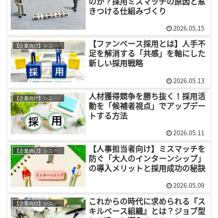
のか？採用ミスマッチの原因と惹
きつける仕組みづくり
2026.05.15
【ファンベース採用とは】人手不
【企業向け】シニア採用
足を解消する「共感」を軸にした
新しい採用戦略
2026.05.13
人材獲得競争を勝ち抜く！採用活
【企業向け】シニア採用
動を「候補者視点」でアップデー
トする方法
2026.05.11
【人事担当者向け】ミスマッチを
【企業向け】シニア採用
防ぐ「大人のインターンシップ」
の導入メリットと採用成功の秘訣
2026.05.09
これからの時代に求められる『ス
【企業向け】シニア採用
キルベース組織』とは？ジョブ型