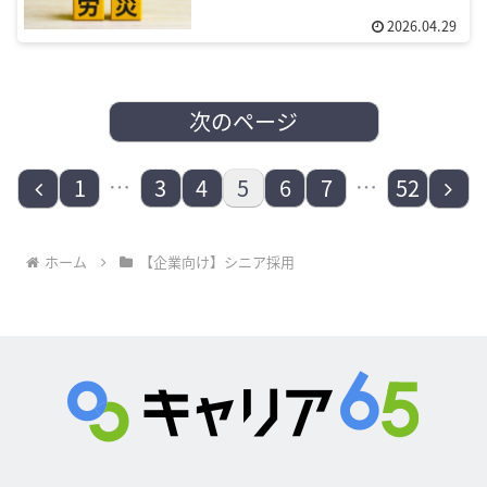
策
2026.04.29
次のページ
前
…
…
次
1
3
4
5
6
7
52
へ
へ
ホーム
【企業向け】シニア採用