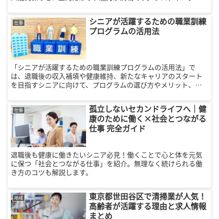
清掃など無理なく働ける仕事の選び方や効率的な探し方も徹底
解説。心身ともに充実した働き方を見つけましょう。
シニアが活躍するための職業訓練
仕事
プログラムの活用法
「シニアが活躍するための職業訓練プログラムの活用法」で
は、退職後の収入補填や健康維持、新たなキャリアのスタート
を目指すシニアに向けて、プログラムの選び方やメリット、成
功事例を詳しく解説します。社会とのつながりを持ちながら、
充実したセカンドライフを送りたい方に必見のガイドです。
孤立しないセカンドライフへ｜健
仕事
康のために働く×社会とつながる
仕事 完全ガイド
退職後も健康に働きたいシニア必見！働くことで心と体を元気
に保つ「社会とつながる仕事」を紹介。無理なく続けられる働
き方のコツも解説します。
東京都世田谷区で清掃業が人気！
地域
高齢者が活躍する理由と求人情報
まとめ