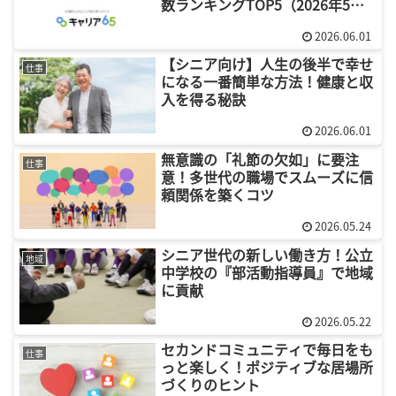
数ランキングTOP5（2026年5
月）
2026.06.01
【シニア向け】人生の後半で幸せ
仕事
になる一番簡単な方法！健康と収
入を得る秘訣
2026.06.01
無意識の「礼節の欠如」に要注
仕事
意！多世代の職場でスムーズに信
頼関係を築くコツ
2026.05.24
シニア世代の新しい働き方！公立
地域
中学校の『部活動指導員』で地域
に貢献
2026.05.22
セカンドコミュニティで毎日をも
仕事
っと楽しく！ポジティブな居場所
づくりのヒント