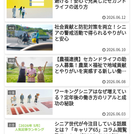
避ける！安心で充実したセカンド
ライフの送り方
2026.06.12
社会貢献と防犯対策を両立！シニ
地域
アの警戒活動で得られるやりがい
と安心
2026.06.10
【農福連携】セカンドライフの助
地域
っ人募集！農業×福祉で地域貢献
とやりがいを実感する新しい働き
方
2026.06.08
ワーキングシニアはなぜ増えてい
仕事
る？定年後の働き方のリアルと成
功の秘訣
2026.06.03
シニア世代が今注目している話題
お金
とは？「キャリア65」コラム閲覧