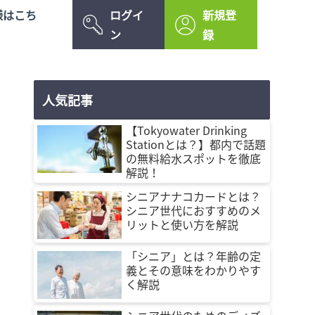
様はこち
ログイ
新規登
ン
録
人気記事
【Tokyowater Drinking
Stationとは？】都内で話題
の無料給水スポットを徹底
解説！
シニアナナコカードとは？
シニア世代におすすめのメ
リットと使い方を解説
「シニア」とは？年齢の定
義とその意味をわかりやす
く解説