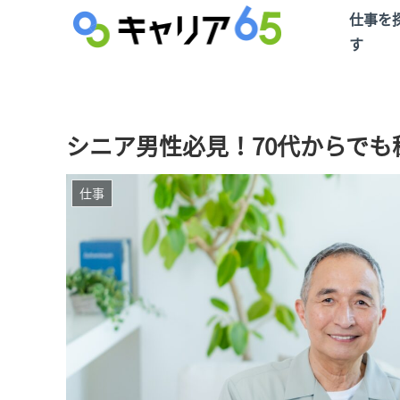
仕事を
す
シニア男性必見！70代からで
仕事