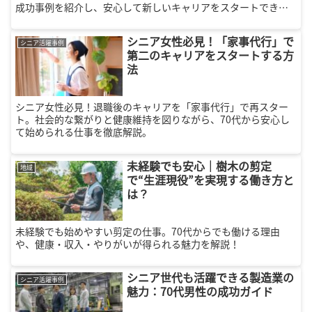
成功事例を紹介し、安心して新しいキャリアをスタートできる
方法をお伝えします。仕事探しのコツや業界の魅力も詳しく解
説。
シニア女性必見！「家事代行」で
シニア活躍事例
第二のキャリアをスタートする方
法
シニア女性必見！退職後のキャリアを「家事代行」で再スター
ト。社会的な繋がりと健康維持を図りながら、70代から安心し
て始められる仕事を徹底解説。
未経験でも安心｜樹木の剪定
地域
で“生涯現役”を実現する働き方と
は？
未経験でも始めやすい剪定の仕事。70代からでも働ける理由
や、健康・収入・やりがいが得られる魅力を解説！
シニア世代も活躍できる製造業の
シニア活躍事例
魅力：70代男性の成功ガイド