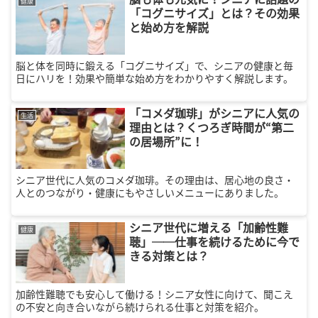
健康
「コグニサイズ」とは？その効果
と始め方を解説
脳と体を同時に鍛える「コグニサイズ」で、シニアの健康と毎
日にハリを！効果や簡単な始め方をわかりやすく解説します。
「コメダ珈琲」がシニアに人気の
生活
理由とは？くつろぎ時間が“第二
の居場所”に！
シニア世代に人気のコメダ珈琲。その理由は、居心地の良さ・
人とのつながり・健康にもやさしいメニューにありました。
シニア世代に増える「加齢性難
健康
聴」──仕事を続けるために今で
きる対策とは？
加齢性難聴でも安心して働ける！シニア女性に向けて、聞こえ
の不安と向き合いながら続けられる仕事と対策を紹介。