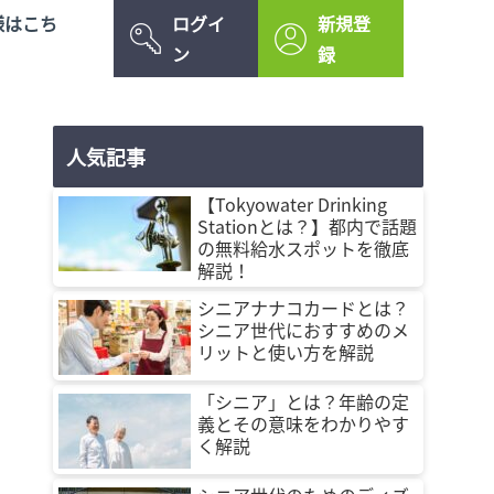
様はこち
ログイ
新規登
ン
録
人気記事
【Tokyowater Drinking
Stationとは？】都内で話題
の無料給水スポットを徹底
解説！
シニアナナコカードとは？
シニア世代におすすめのメ
リットと使い方を解説
「シニア」とは？年齢の定
義とその意味をわかりやす
く解説