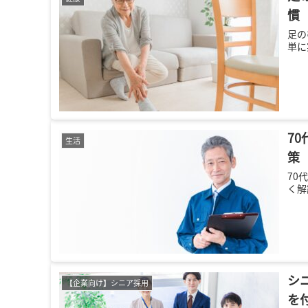
慣
足の
単に
7
生活
策
70
く解
シ
【企業向け】シニア採用
を