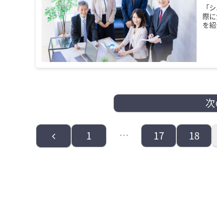
「シ
際に
を紹
次
前
…
1
17
18
へ