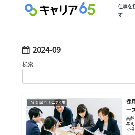
仕事を
す
2024-09
検索
採
【企業向け】シニア採用
ー
高齢
与え
で採