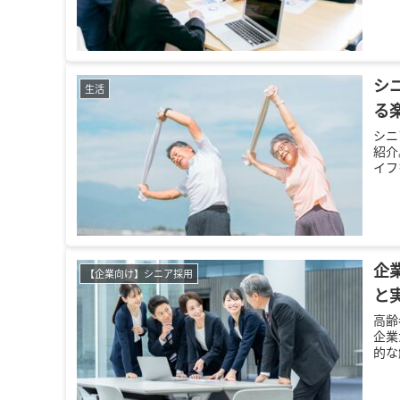
シ
生活
る
シニ
紹介
イフ
企
【企業向け】シニア採用
と
高齢
企業
的な