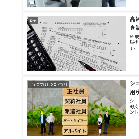
高
お金
き
65
職後
す。
シ
【企業向け】シニア採用
用
シニ
的支
ント