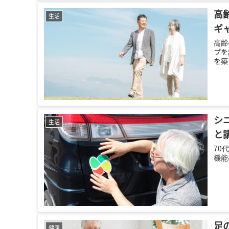
高
生活
ギ
高齢
プを
を築
シ
生活
と
70
機能
足
健康