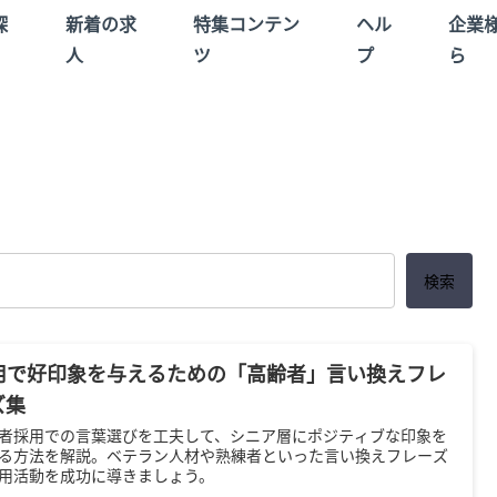
探
新着の求
特集コンテン
ヘル
企業
人
ツ
プ
ら
検索
用で好印象を与えるための「高齢者」言い換えフレ
ズ集
者採用での言葉選びを工夫して、シニア層にポジティブな印象を
る方法を解説。ベテラン人材や熟練者といった言い換えフレーズ
用活動を成功に導きましょう。