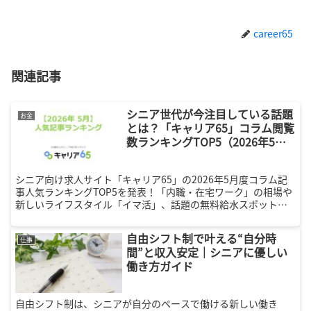
career65
関連記事
シニア世代が今注目している話題
お金
とは？「キャリア65」コラム閲覧
数ランキングTOP5（2026年5
月）
シニア向け求人サイト「キャリア65」の2026年5月度コラム記
事人気ランキングTOP5を発表！「内職・在宅ワーク」の相場や
新しいライフスタイル「イマ活」、話題の無料給水スポットな
ど、社会とのつながりや充実したセカンドライフを求める方に
役立つ話題をまとめました。これからの働き方や日々の生活を
自由シフト制で叶える“自分時
豊かにするヒントが満載です。
仕事
間”と収入安定｜シニアに優しい
働き方ガイド
自由シフト制は、シニアが自分のペースで働ける新しい働き