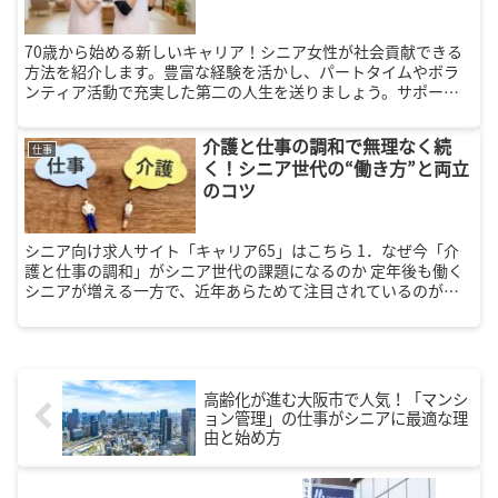
70歳から始める新しいキャリア！シニア女性が社会貢献できる
方法を紹介します。豊富な経験を活かし、パートタイムやボラ
ンティア活動で充実した第二の人生を送りましょう。サポート
制度も解説。
介護と仕事の調和で無理なく続
仕事
く！シニア世代の“働き方”と両立
のコツ
シニア向け求人サイト「キャリア65」はこちら 1．なぜ今「介
護と仕事の調和」がシニア世代の課題になるのか 定年後も働く
シニアが増える一方で、近年あらためて注目されているのが
「介護と仕事の調和」という視点です。これは、現役世代だけ
の課題ではな...
高齢化が進む大阪市で人気！「マンシ
ョン管理」の仕事がシニアに最適な理
由と始め方