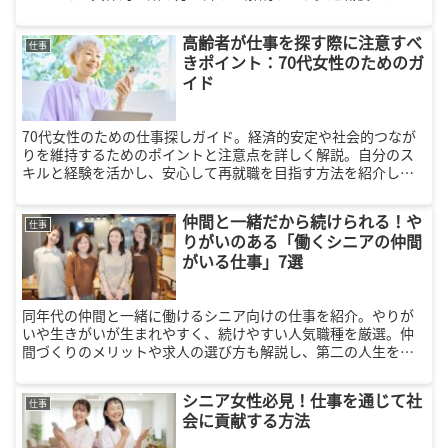
がいを見つけたい方におすすめの内容です。
高齢者が仕事を探す際に注意すべ
仕事
きポイント：70代女性のためのガ
イド
70代女性のための仕事探しガイド。経済的安定や社会的つなが
りを維持するためのポイントと注意点を詳しく解説。自分のス
キルと経験を活かし、安心して再就職を目指す方法を紹介しま
す。
仲間と一緒だから続けられる！や
仕事
りがいのある「働くシニアの仲間
がいる仕事」7選
同年代の仲間と一緒に働けるシニア向けの仕事を紹介。やりが
いや生きがいが生まれやすく、続けやすい人気職種を厳選。仲
間づくりのメリットや求人の選び方も解説し、第二の人生を安
心して楽しむ働き方をサポートします。
シニア女性必見！仕事を通じて社
仕事
会に貢献する方法