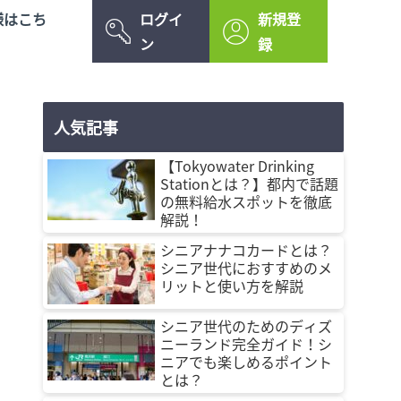
様はこち
ログイ
新規登
ン
録
人気記事
【Tokyowater Drinking
Stationとは？】都内で話題
の無料給水スポットを徹底
解説！
シニアナナコカードとは？
シニア世代におすすめのメ
リットと使い方を解説
シニア世代のためのディズ
ニーランド完全ガイド！シ
ニアでも楽しめるポイント
とは？