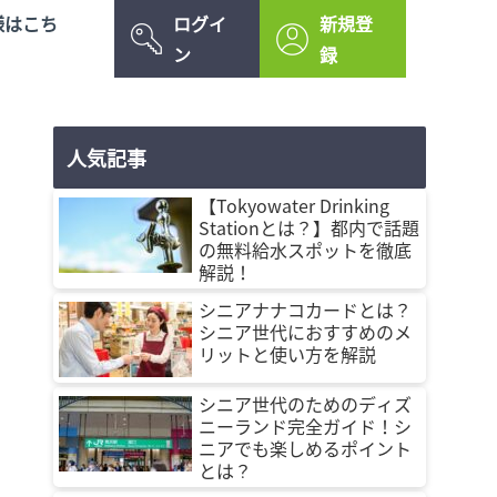
様はこち
ログイ
新規登
ン
録
人気記事
【Tokyowater Drinking
Stationとは？】都内で話題
の無料給水スポットを徹底
解説！
シニアナナコカードとは？
シニア世代におすすめのメ
リットと使い方を解説
シニア世代のためのディズ
ニーランド完全ガイド！シ
ニアでも楽しめるポイント
とは？