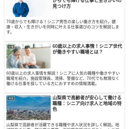
からでも輝ける仕事と生きがいの
見つけ方
70歳からでも輝ける！シニア男性の楽しい働き方を紹介。健
康・収入・生きがいを同時に叶える仕事選びのコツを解説しま
す。
60歳以上の求人事情！シニア世代
仕事
が働きやすい職場とは？
60歳以上の求人事情を解説！シニアに人気の職種や働きやすい
職場を紹介。施設管理員、清掃、警備など、70代でも無理なく
働ける仕事を探している方におすすめの情報満載。
山梨県で高齢者が安心して働ける
地域
職種：シニア向け求人と地域の特
色
山梨県で高齢者が活躍できる職種や求人状況を詳しく解説。地