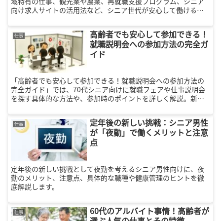
域特有の仕事、観光業や農業、再就職支援プログラム、シニア
向け求人サイトの活用法など、シニア世代が安心して働ける環
境を紹介します。
高齢者でも安心して参加できる！
仕事
就職説明会への参加方法の完全ガ
イド
「高齢者でも安心して参加できる！就職説明会への参加方法の
完全ガイド」では、70代シニア向けに就職フェアや仕事説明会
を探す具体的な方法や、参加時のポイントを詳しく解説。新し
いキャリアを探すシニアに最適な情報が満載です。
定年後の新しい挑戦：シニア男性
仕事
が「夜勤」で働くメリットと注意
点
定年後の新しい挑戦として夜勤を考えるシニア男性向けに、夜
勤のメリット、注意点、具体的な職種や健康管理のヒントを徹
底解説します。
60代のアルバイト事情！高齢者が
仕事
選ぶ人気の仕事とその特徴