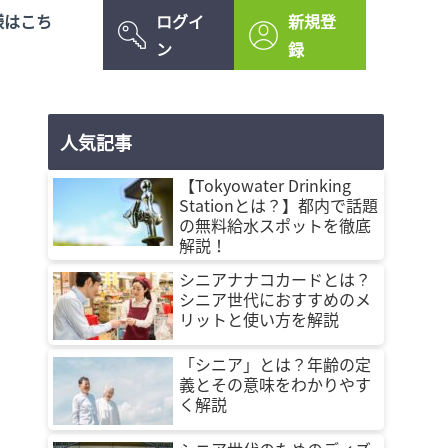
様はこち
ログイ
新規登
ン
録
人気記事
【Tokyowater Drinking
Stationとは？】都内で話題
の無料給水スポットを徹底
解説！
シニアナナコカードとは？
シニア世代におすすめのメ
リットと使い方を解説
「シニア」とは？年齢の定
義とその意味をわかりやす
く解説