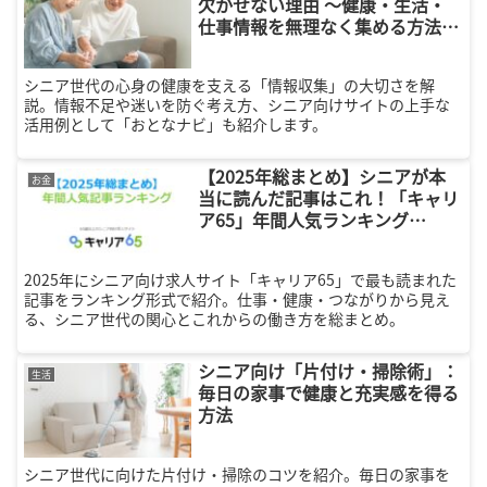
欠かせない理由 ～健康・生活・
仕事情報を無理なく集める方法と
「おとなナビ」 ～
シニア世代の心身の健康を支える「情報収集」の大切さを解
説。情報不足や迷いを防ぐ考え方、シニア向けサイトの上手な
活用例として「おとなナビ」も紹介します。
【2025年総まとめ】シニアが本
お金
当に読んだ記事はこれ！「キャリ
ア65」年間人気ランキング
TOP10
2025年にシニア向け求人サイト「キャリア65」で最も読まれた
記事をランキング形式で紹介。仕事・健康・つながりから見え
る、シニア世代の関心とこれからの働き方を総まとめ。
シニア向け「片付け・掃除術」：
生活
毎日の家事で健康と充実感を得る
方法
シニア世代に向けた片付け・掃除のコツを紹介。毎日の家事を