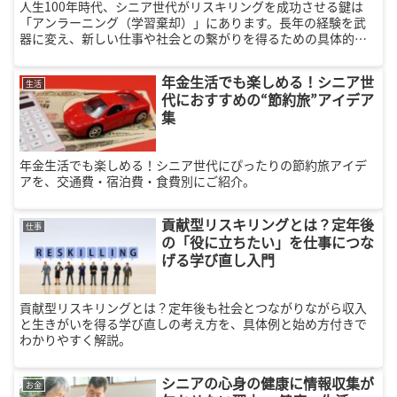
人生100年時代、シニア世代がリスキリングを成功させる鍵は
「アンラーニング（学習棄却）」にあります。長年の経験を武
器に変え、新しい仕事や社会との繋がりを得るための具体的な3
ステップや習慣化のコツを分かりやすく解説。自分をアップデ
ートし、経済的・精神的な充実を手に入れませんか？
年金生活でも楽しめる！シニア世
生活
代におすすめの“節約旅”アイデア
集
年金生活でも楽しめる！シニア世代にぴったりの節約旅アイデ
アを、交通費・宿泊費・食費別にご紹介。
貢献型リスキリングとは？定年後
仕事
の「役に立ちたい」を仕事につな
げる学び直し入門
貢献型リスキリングとは？定年後も社会とつながりながら収入
と生きがいを得る学び直しの考え方を、具体例と始め方付きで
わかりやすく解説。
シニアの心身の健康に情報収集が
お金