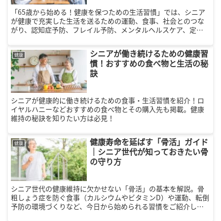
「65歳から始める！健康を保つための生活習慣」では、シニア
が健康で充実した生活を送るための運動、食事、社会とのつな
がり、認知症予防、フレイル予防、メンタルヘルスケア、定期
的な健康チェック、収入を補うための方法について詳しく解説
します。年金生活を豊かにするための実践的なアドバイスを提
シニアが働き続けるための健康習
供します。
健康
慣！おすすめの食べ物と生活の秘
訣
シニアが健康的に働き続けるための食事・生活習慣を紹介！ロ
イヤルハニーなどおすすめの食べ物とその購入先も掲載。健康
維持の秘訣を知りたい方は必見！
健康寿命を延ばす「骨活」ガイド
健康
｜シニア世代が知っておきたい骨
の守り方
シニア世代の健康維持に欠かせない「骨活」の基本を解説。骨
粗しょう症を防ぐ食事（カルシウムやビタミンD）や運動、転倒
予防の環境づくりなど、今日から始められる習慣をご紹介しま
す。丈夫な骨で生涯現役を目指し、社会とつながる充実したセ