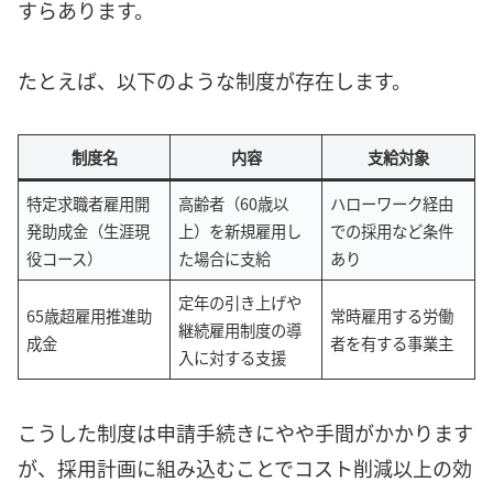
すらあります。
たとえば、以下のような制度が存在します。
制度名
内容
支給対象
特定求職者雇用開
高齢者（60歳以
ハローワーク経由
発助成金（生涯現
上）を新規雇用し
での採用など条件
役コース）
た場合に支給
あり
定年の引き上げや
65歳超雇用推進助
常時雇用する労働
継続雇用制度の導
成金
者を有する事業主
入に対する支援
こうした制度は申請手続きにやや手間がかかります
が、採用計画に組み込むことでコスト削減以上の効