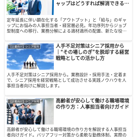
ャップはどうすれば解消できる？
戦力化のポイント
定年延長に伴い顕在化する「アウトプット」と「給与」のギャ
ップにお悩みの人事担当者・経営層必見。年功序列からジョブ
型制度への移行、業務分解による適材適所の配置、新たな役割
（メンター・社内コンサル等）の付与など、経験豊富な人材の
モチベーションを高め組織の戦力として最大化する実践ノウハ
人手不足対策はシニア採用から
ウを徹底解説します。
【企業向け】シニア採用
｜“その場しのぎ”を脱却する経営
戦略としての活かし方
人手不足対策はシニア採用から。業務設計・採用手法・定着ま
で、シニア採用を経営戦略として成功させる実践ノウハウを人
事担当者向けに解説します。
高齢者が安心して働ける職場環境
【企業向け】シニア採用
の作り方：人事担当者向けガイド
高齢者が安心して働ける職場環境の作り方を解説する人事担当
者向けガイド。バリアフリー対策から柔軟な勤務体制、実際の