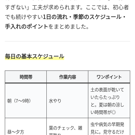
すぎない」工夫が求められます。ここでは、初心者
でも続けやすい
1日の流れ・季節のスケジュール・
手入れのポイント
をまとめました。
毎日の基本スケジュール
時間帯
作業内容
ワンポイント
土の表面が乾いて
いたらたっぷり
朝（7〜9時）
水やり
と。夏は朝の涼し
い時間帯が◎
虫や病気の早期発
葉のチェック、雑
昼〜夕方
見に。見守るだけ