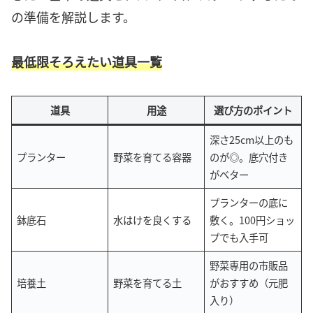
の準備を解説します。
最低限そろえたい道具一覧
道具
用途
選び方のポイント
深さ25cm以上のも
プランター
野菜を育てる容器
のが◎。底穴付き
がベター
プランターの底に
鉢底石
水はけを良くする
敷く。100円ショッ
プでも入手可
野菜専用の市販品
培養土
野菜を育てる土
がおすすめ（元肥
入り）