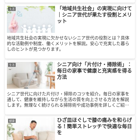
「地域共生社会」の実現に向けて
生活
｜シニア世代が果たす役割とメリ
ット
地域共生社会の実現に欠かせないシニア世代の役割とは？具体
的な活動例や制度、働くメリットを解説。安心で充実した暮ら
しのヒントが見つかります。
シニア向け「片付け・掃除術」：
生活
毎日の家事で健康と充実感を得る
方法
シニア世代に向けた片付け・掃除のコツを紹介。毎日の家事を
通して、健康を維持しながら生活の質を向上させる方法を解説
します。無理なく続けられる掃除術や成功事例を詳しくご紹
介！
ひざ皿ほぐしで膝の痛みを和らげ
健康
る！簡単ストレッチで快適な毎日
を