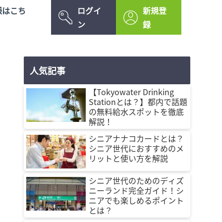
様はこち
ログイ
新規登
ン
録
人気記事
【Tokyowater Drinking
Stationとは？】都内で話題
の無料給水スポットを徹底
解説！
シニアナナコカードとは？
シニア世代におすすめのメ
リットと使い方を解説
シニア世代のためのディズ
ニーランド完全ガイド！シ
ニアでも楽しめるポイント
とは？