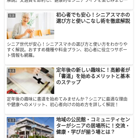
う！
初心者でも安心！シニアスマホの
生活
選び方と使いこなし術を徹底解説
シニア世代が安心！シニアスマホの選び方と使い方をわかりや
すく解説。おすすめ機種や料金プラン、初心者に役立つサポー
ト情報も網羅。
定年後の新しい趣味に！高齢者が
生活
「書道」を始めるメリットと基本
のステップ
定年後の趣味に書道を始めてみませんか？シニアに最適な理由
や健康へのメリット、初心者向けの始め方を詳しく解説！
地域の公民館・コミュニティセン
生活
ターがシニアの居場所に！交流・
健康・学びが揃う場とは？