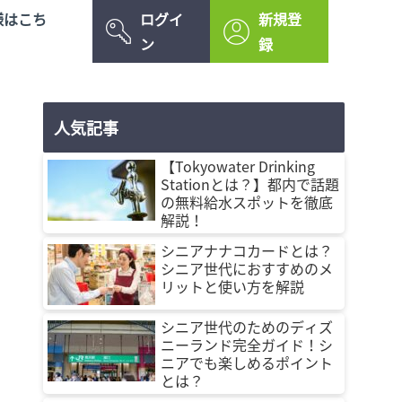
様はこち
ログイ
新規登
ン
録
人気記事
【Tokyowater Drinking
Stationとは？】都内で話題
の無料給水スポットを徹底
解説！
シニアナナコカードとは？
シニア世代におすすめのメ
リットと使い方を解説
シニア世代のためのディズ
ニーランド完全ガイド！シ
ニアでも楽しめるポイント
とは？