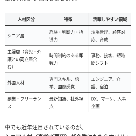
人材区分
特徴
活躍しやすい領域
経験・判断力・指
現場管理、顧客対
シニア層
導力
応、育成
主婦層（育児・介
時間制約のある即
事務、接客、短時
護との両立層含
戦力
間シフト
む）
専門スキル、語
エンジニア、介
外国人材
学、国際感覚
護、宿泊
副業・フリーラン
最新知識、社外視
DX、マーケ、人事
ス
点
企画
中でも近年注目されているのが、