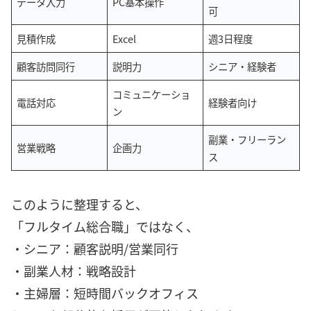
データ入力
PC基本操作
可
見積作成
Excel
週3日程度
顧客訪問同行
説明力
シニア・経験者
コミュニケーショ
電話対応
経験者向け
ン
副業・フリーラン
営業戦略
企画力
ス
このように整理すると、
「フルタイム総合職」ではなく、
・シニア：顧客説明/営業同行
・副業人材：戦略設計
・主婦層：短時間バックオフィス