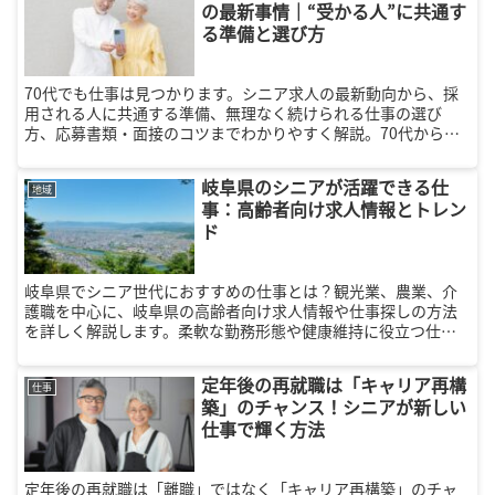
の最新事情｜“受かる人”に共通す
る準備と選び方
70代でも仕事は見つかります。シニア求人の最新動向から、採
用される人に共通する準備、無理なく続けられる仕事の選び
方、応募書類・面接のコツまでわかりやすく解説。70代からの
仕事探しを成功させたい方必見。
岐阜県のシニアが活躍できる仕
地域
事：高齢者向け求人情報とトレン
ド
岐阜県でシニア世代におすすめの仕事とは？観光業、農業、介
護職を中心に、岐阜県の高齢者向け求人情報や仕事探しの方法
を詳しく解説します。柔軟な勤務形態や健康維持に役立つ仕事
を選び、豊かなセカンドキャリアを実現しましょう。
定年後の再就職は「キャリア再構
仕事
築」のチャンス！シニアが新しい
仕事で輝く方法
定年後の再就職は「離職」ではなく「キャリア再構築」のチャ