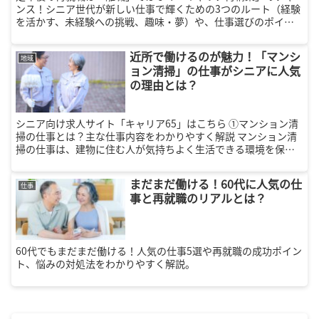
ンス！シニア世代が新しい仕事で輝くための3つのルート（経験
を活かす、未経験への挑戦、趣味・夢）や、仕事選びのポイン
ト、成功の秘訣を解説します。収入、健康維持、社会との繋が
りを得て、充実したセカンドライフを始めましょう。
近所で働けるのが魅力！「マンシ
地域
ョン清掃」の仕事がシニアに人気
の理由とは？
シニア向け求人サイト「キャリア65」はこちら ①マンション清
掃の仕事とは？主な仕事内容をわかりやすく解説 マンション清
掃の仕事は、建物に住む人が気持ちよく生活できる環境を保つ
ための大切な役割です。専門的な資格がなくても始めやすく、
シニア世代...
まだまだ働ける！60代に人気の仕
仕事
事と再就職のリアルとは？
60代でもまだまだ働ける！人気の仕事5選や再就職の成功ポイン
ト、悩みの対処法をわかりやすく解説。