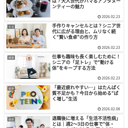
は？大人世代がハマるアフタヌー
ンティーの魅力
2026.02.23
手作りキャンセルとは？シニア世
生活
代に広がる理由と、ムリなく続
く“賢い食卓”の作り方
2026.02.23
仕事も趣味も長く楽しむために！
健康
シニアの「足トレ」で“動ける
体”をキープする方法
2026.02.23
「最近疲れやすい…」はたんぱく
健康
質不足かも？今日から始める“ぱ
く増し”生活
2026.02.08
退職後に増える「生活不活性病」
健康
とは｜週2〜3日の仕事で“体・