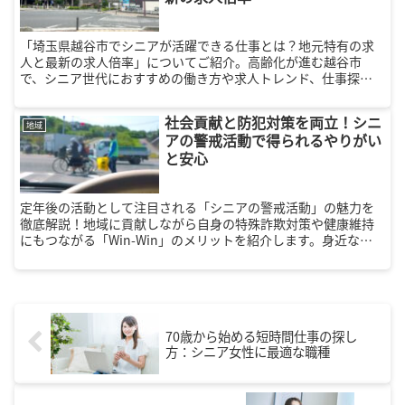
「埼玉県越谷市でシニアが活躍できる仕事とは？地元特有の求
人と最新の求人倍率」についてご紹介。高齢化が進む越谷市
で、シニア世代におすすめの働き方や求人トレンド、仕事探し
のポイントを詳しく解説します。
社会貢献と防犯対策を両立！シニ
地域
アの警戒活動で得られるやりがい
と安心
定年後の活動として注目される「シニアの警戒活動」の魅力を
徹底解説！地域に貢献しながら自身の特殊詐欺対策や健康維持
にもつながる「Win-Win」のメリットを紹介します。身近なボ
ランティアの始め方から、防犯の視点を活かして収入を得る仕
事の選択肢まで、充実したセカンドライフのヒントが満載で
す。
70歳から始める短時間仕事の探し
方：シニア女性に最適な職種