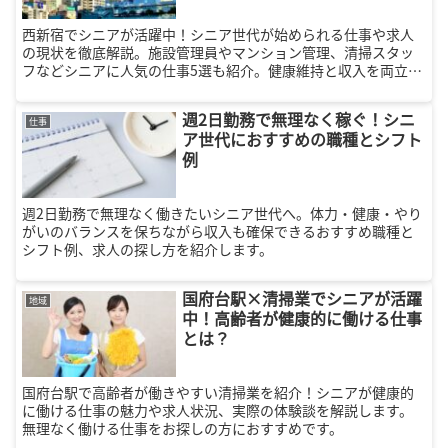
西新宿でシニアが活躍中！シニア世代が始められる仕事や求人
の現状を徹底解説。施設管理員やマンション管理、清掃スタッ
フなどシニアに人気の仕事5選も紹介。健康維持と収入を両立し
たい方必見です。
週2日勤務で無理なく稼ぐ！シニ
仕事
ア世代におすすめの職種とシフト
例
週2日勤務で無理なく働きたいシニア世代へ。体力・健康・やり
がいのバランスを保ちながら収入も確保できるおすすめ職種と
シフト例、求人の探し方を紹介します。
国府台駅×清掃業でシニアが活躍
地域
中！高齢者が健康的に働ける仕事
とは？
国府台駅で高齢者が働きやすい清掃業を紹介！シニアが健康的
に働ける仕事の魅力や求人状況、実際の体験談を解説します。
無理なく働ける仕事をお探しの方におすすめです。