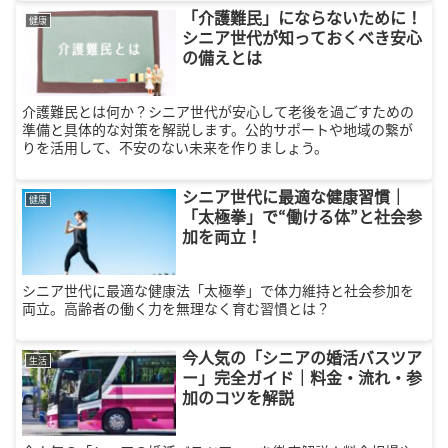
「介護難民」にならないために！
健康
シニア世代が知っておくべき安心
の備えとは
介護難民とは何か？シニア世代が安心して老後を過ごすための
準備と具体的な対策を解説します。公的サポートや地域の繋が
りを活用して、不安のない未来を作りましょう。
シニア世代に最適な健康習慣｜
健康
「太極拳」で“働ける体”と社会参
加を両立！
シニア世代に最適な健康法「太極拳」で体力維持と社会参加を
両立。高齢者の働く力を無理なく育む習慣とは？
今人気の「シニアの婚活バスツア
生活
ー」完全ガイド｜料金・流れ・参
加のコツを解説