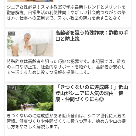
シニア女性必見！スマホ教室で学ぶ最新トレンドとメリットを
徹底解説。日常生活の利便性向上や新しい社会的つながりの築
き方、仕事への応用まで、スマホ教室の魅力を余すことなくお
届けします。
高齢者を狙う特殊詐欺：詐欺の手
生活
口と防止策
特殊詐欺は高齢者を狙った巧妙な犯罪です。本記事では、詐欺
の手口や防止策、社会的なサポートを紹介し、高齢者が安心し
て生活するために役立つ情報を提供します。
「きつくないのに達成感！」低山
生活
登山がシニアに人気の理由｜健
康・仲間づくりにも◎
きつくないのに達成感がある低山登山は、シニア世代に人気の
習慣。健康づくりや仲間づくりに役立つ理由、始め方や山の探
し方をやさしく解説します。