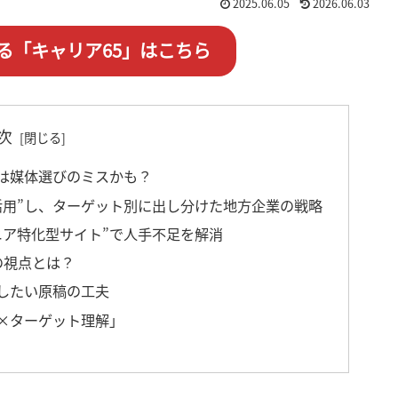
2025.06.05
2026.06.03
る「キャリア65」はこちら
次
」は媒体選びのミスかも？
底活用”し、ターゲット別に出し分けた地方企業の戦略
シニア特化型サイト”で人手不足を解消
の視点とは？
直したい原稿の工夫
び×ターゲット理解」