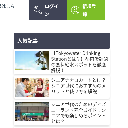
様はこち
ログイ
新規登
ン
録
人気記事
【Tokyowater Drinking
Stationとは？】都内で話題
の無料給水スポットを徹底
解説！
シニアナナコカードとは？
シニア世代におすすめのメ
リットと使い方を解説
シニア世代のためのディズ
ニーランド完全ガイド！シ
ニアでも楽しめるポイント
とは？