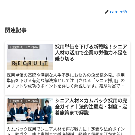
career65
関連記事
採用単価を下げる新戦略！シニア
【企業向け】シニア採用
人材の活用で企業の労働力不足を
乗り切る
採用単価の高騰や深刻な人手不足にお悩みの企業様必見。採用
単価を下げる有効な解決策として注目される「シニア採用」の
メリットや成功のポイントを詳しく解説します。経験豊富で定
着率の高いシニア人材を活用し、限られた予算で労働力不足を
解消しましょう。
シニア人材×カムバック採用の完
【企業向け】シニア採用
全ガイド｜法的注意点・制度・定
着施策まで解説
カムバック採用でシニア人材を再び戦力に！定義や法的ポイン
ト、助成金、成功事例まで徹底解説。経験と信頼を活かす新し