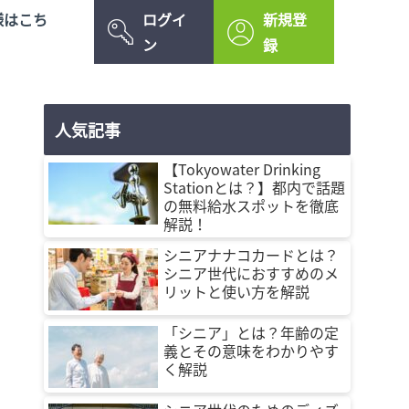
様はこち
ログイ
新規登
ン
録
人気記事
【Tokyowater Drinking
Stationとは？】都内で話題
の無料給水スポットを徹底
解説！
シニアナナコカードとは？
シニア世代におすすめのメ
リットと使い方を解説
「シニア」とは？年齢の定
義とその意味をわかりやす
く解説