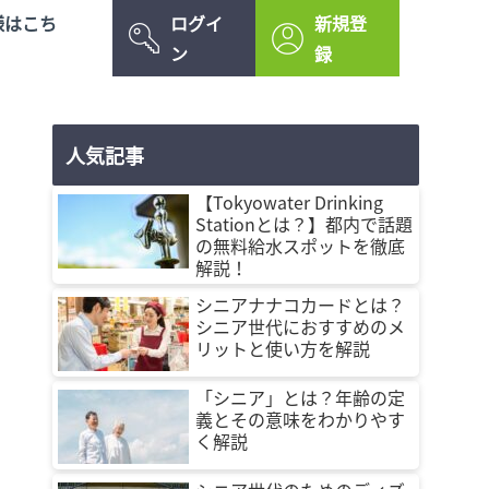
様はこち
ログイ
新規登
ン
録
人気記事
【Tokyowater Drinking
Stationとは？】都内で話題
の無料給水スポットを徹底
解説！
シニアナナコカードとは？
シニア世代におすすめのメ
リットと使い方を解説
「シニア」とは？年齢の定
義とその意味をわかりやす
く解説