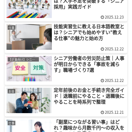
は？人手不足を突破する「シニア
採用」実践ガイド
2025.12.23
技能実習生に教える日本語教室と
仕事
は？シニアでも始めやすい“教え
る仕事”の魅力と始め方
2025.12.22
シニア労働者の労災防止策｜人事
【企業向け】シニア採用
が明日からできる「事故を減ら
す」職場づくり7選
2025.12.22
定年前後のお金と手続き完全ガイ
お金
ド｜退職前にやること・退職後に
やることを時系列で整理
2025.12.21
「副業につながる習い事」はど
仕事
れ？趣味から月数千円〜の収入を